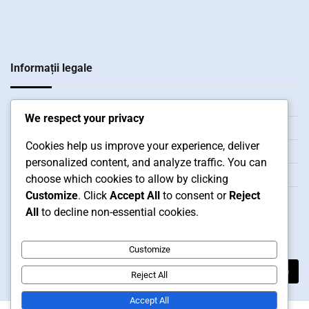
Informații legale
Termeni și condiții
We respect your privacy
Povestea noastră
Cookies help us improve your experience, deliver
Confidențialitatea ta
personalized content, and analyze traffic. You can
Contactează-ne
choose which cookies to allow by clicking
Customize
. Click
Accept All
to consent or
Reject
Cookie-uri și urmărire
All
to decline non-essential cookies.
Căutare
Customize
Search
Reject All
for:
Accept All