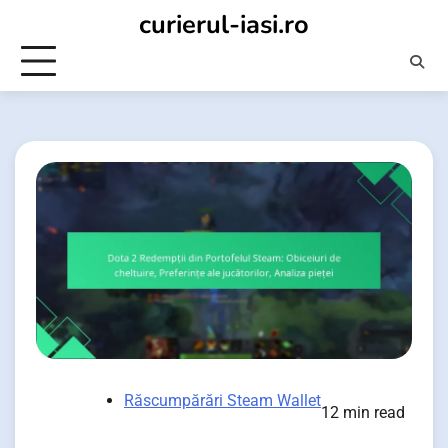
Skip
curierul-iasi.ro
to
content
Răscumpărări Steam Wallet
12 min read